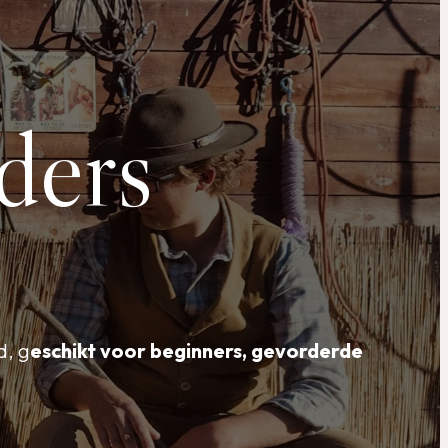
ders
d, g
eschikt voor beginners, gevorderde