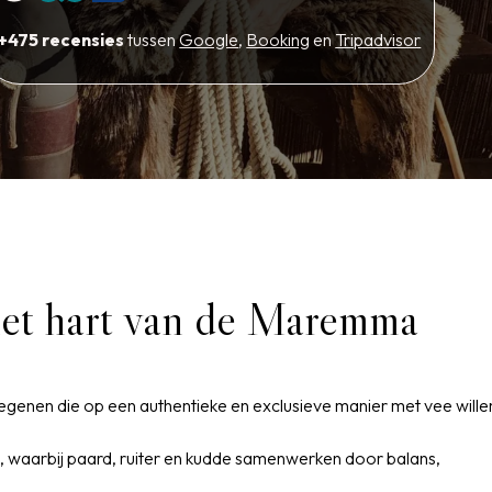
+475 recensies
tussen
Google
,
Booking
en
Tripadvisor
 het hart van de Maremma
egenen die op een authentieke en exclusieve manier met vee wille
ng, waarbij paard, ruiter en kudde samenwerken door balans,