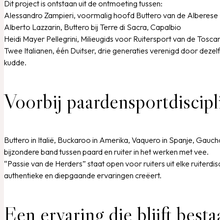
Dit project is ontstaan uit de ontmoeting tussen:
Alessandro Zampieri, voormalig hoofd Buttero van de Alberes
Alberto Lazzarin, Buttero bij Terre di Sacra, Capalbio
Heidi Mayer Pellegrini, Milieugids voor Ruitersport van de To
Twee Italianen, één Duitser, drie generaties verenigd door dezel
kudde.
Voorbij paardensportdiscipl
Buttero in Italië, Buckaroo in Amerika, Vaquero in Spanje, Gauch
bijzondere band tussen paard en ruiter in het werken met vee.
“Passie van de Herders” staat open voor ruiters uit elke ruiterdi
authentieke en diepgaande ervaringen creëert.
Een ervaring die blijft besta