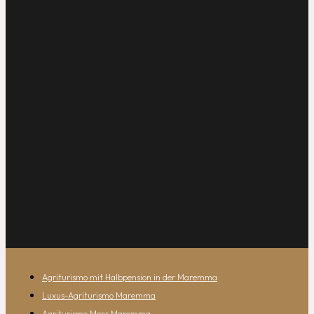
Agriturismo mit Halbpension in der Maremma
Luxus-Agriturismo Maremma
Agriturismo Meer Maremma