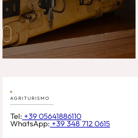
AGRITURISMO
Tel:
+39 05641886110
WhatsApp:
+39 348 712 0615