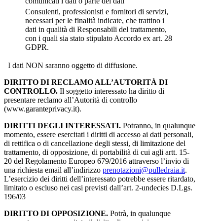
comunicati i dati o parte dei dati
Consulenti, professionisti e fornitori di servizi,
necessari per le finalità indicate, che trattino i
dati in qualità di Responsabili del trattamento,
con i quali sia stato stipulato Accordo ex art. 28
GDPR.
I dati NON saranno oggetto di diffusione.
DIRITTO DI RECLAMO ALL’AUTORITÀ DI
CONTROLLO.
Il soggetto interessato ha diritto di
presentare reclamo all’Autorità di controllo
(www.garanteprivacy.it).
DIRITTI DEGLI INTERESSATI.
Potranno, in qualunque
momento, essere esercitati i diritti di accesso ai dati personali,
di rettifica o di cancellazione degli stessi, di limitazione del
trattamento, di opposizione, di portabilità di cui agli artt. 15-
20 del Regolamento Europeo 679/2016 attraverso l’invio di
una richiesta email all’indirizzo
prenotazioni@pulledraia.it
.
L’esercizio dei diritti dell’interessato potrebbe essere ritardato,
limitato o escluso nei casi previsti dall’art. 2-undecies D.Lgs.
196/03
DIRITTO DI OPPOSIZIONE.
Potrà, in qualunque