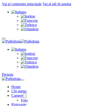
Vai al contenuto principale
Vai al piè di pagina
Prenota
Home
Chi siamo
Camere
Foto
Ristorante