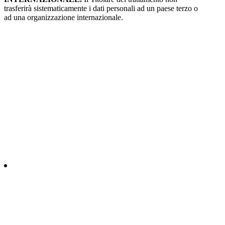
trasferirà sistematicamente i dati personali ad un paese terzo o
ad una organizzazione internazionale.
AGRITURISMO LA PULLEDRAIA DEL
PODERE MONTEGRAPPA