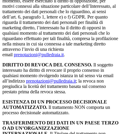
momento, essere esercitato il diritto di opposizione, per
motivi connessi alla situazione particolare dell’Interessato, al
trattamento dei dati personali che lo riguardino, ai sensi
dell’art. 6, paragrafo 1, lettere e) o f) GDPR. Per quanto
riguarda il trattamento dei dati personali per finalità di
marketing diretto, l’interessato ha il diritto di opporsi in
qualsiasi momento al trattamento dei dati personali che lo
riguardano effettuato per tali finalità, compresa la profilazione
nella misura in cui sia connessa a tale marketing diretto
attraverso l’invio di una richiesta
email
prenotazioni@pulledraia.it
.
DIRITTO DI REVOCA DEL CONSENSO.
Il soggetto
interessato ha diritto di revocare il proprio consenso in
qualsiasi momento rivolgendo istanza in tal senso via email
all’indirizzo
prenotazioni@pulledraia.it
; la revoca non
pregiudica la liceità del trattamento basata sul consenso
prestato prima della revoca stessa.
ESISTENZA DI UN PROCESSO DECISIONALE
AUTOMATIZZATO.
Il trattamento NON comporta un
processo decisionale automatizzato.
TRASFERIMENTO DEI DATI IN UN PAESE TERZO
O AD UN’ORGANIZZAZIONE
INTERNAZIONALE.
Il Titolare del trattamento non