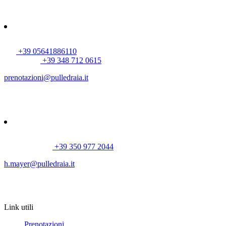
Parco della Maremma - Via del Molinaccio, 10, Alberese
58100 (GR), Toscana, Italia
AGRITURISMO
Tel:
+39 05641886110
WhatsApp:
+39 348 712 0615
prenotazioni@pulledraia.it
P-RANCH
Tel/WhatsApp:
+39 350 977 2044
h.mayer@pulledraia.it
Link utili
Prenotazioni