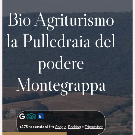
Bio Agriturismo
la Pulledraia del
podere
Montegrappa
+475 recensioni
tra
Google
,
Booking
e
Tripadvisor