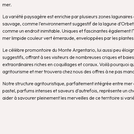
mer.
La variété paysagère est enrichie par plusieurs zones lagunaires
sauvage, comme l’environnement suggestif de la lagune d’Orbetell
comme un endroit inimitable. Uniques et fascinantes également l’îl
mer limpide couleur vert émeraude, enveloppées par les plante
Le célèbre promontoire du Monte Argentario, lui aussi peu éloi
suggestifs, offrant à ses visiteurs de nombreuses criques et baie
extraordinaires riches en coquillages et coraux. Voilà pourqu
agritourisme et mer trouvera chez nous des offres à ne pas man
Notre structure agritouristique, parfaitement intégrée entre me
pastel, parfums intenses et saveurs d’autrefois, représente un ch
aider à savourer pleinement les merveilles de ce territoire si vari