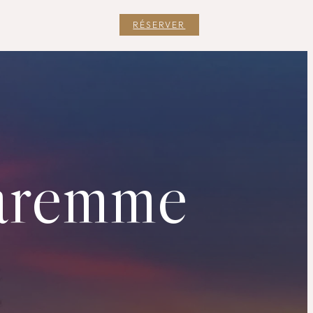
RÉSERVER
aremme