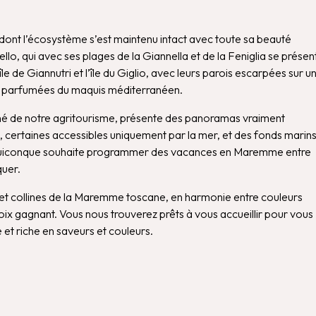
 dont l’écosystème s’est maintenu intact avec toute sa beauté
o, qui avec ses plages de la Giannella et de la Feniglia se présen
e de Giannutri et l’île du Giglio, avec leurs parois escarpées sur u
s parfumées du maquis méditerranéen.
gné de notre agritourisme, présente des panoramas vraiment
s, certaines accessibles uniquement par la mer, et des fonds marin
oi quiconque souhaite programmer des vacances en Maremme entre
quer.
r et collines de la Maremme toscane, en harmonie entre couleurs
oix gagnant. Vous nous trouverez prêts à vous accueillir pour vous
é et riche en saveurs et couleurs.