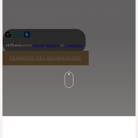
Une expérience d’équitation pour vivre la nature
de manière authentique.
+475 avis
entre
Google
,
Booking
et
Tripadvisor
DEMANDEZ DES INFORMATIONS