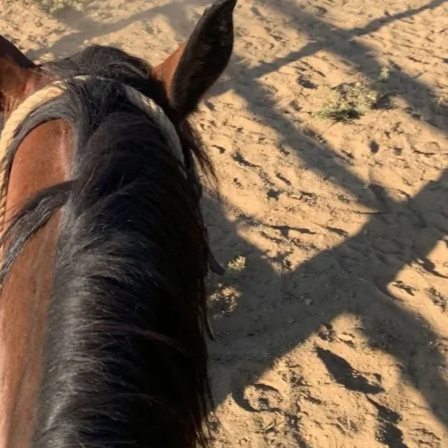
Contactez le P-Ranch et
réservez une expérience
d’équitation
Téléphone & Email
+ 39 350 977 2044
h.mayer@pulledraia.it