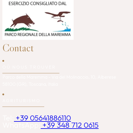
Contact
OÙ NOUS TROUVER
Parco della Maremma - Via del Molinaccio, 10, Alberese
58100 (GR), Toscana, Italia
AGRITURISMO
Tel:
+39 05641886110
WhatsApp:
+39 348 712 0615