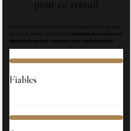
pour ce travail
Les chevaux sont sélectionnés et préparés pour ce type
de travail : fiables, équilibrés et
adaptés aussi bien aux
débutants qu’aux cavaliers plus expérimentés
.
Fiables