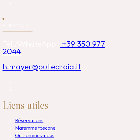
P-RANCH
Tél./WhatsApp :
+39 350 977
2044
h.mayer@pulledraia.it
Liens utiles
Réservations
Maremme toscane
Qui sommes-nous