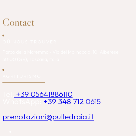
Contact
OÙ NOUS TROUVER
Parco della Maremma - Via del Molinaccio, 10, Alberese
58100 (GR), Toscana, Italia
AGRITURISMO
Tel:
+39 05641886110
WhatsApp:
+39 348 712 0615
prenotazioni@pulledraia.it