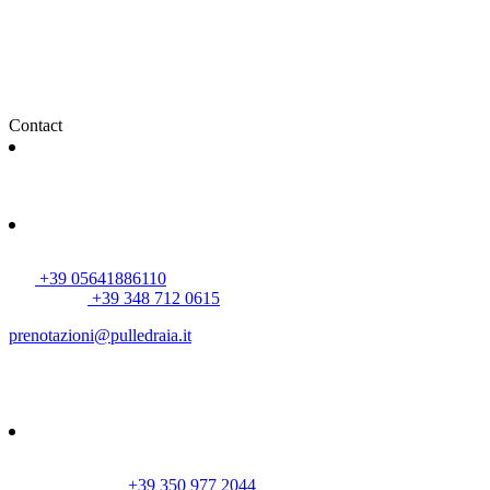
Contact
OÙ NOUS TROUVER
Parco della Maremma - Via del Molinaccio, 10, Alberese
58100 (GR), Toscana, Italia
AGRITURISMO
Tel:
+39 05641886110
WhatsApp:
+39 348 712 0615
prenotazioni@pulledraia.it
P-RANCH
Tél./WhatsApp :
+39 350 977 2044